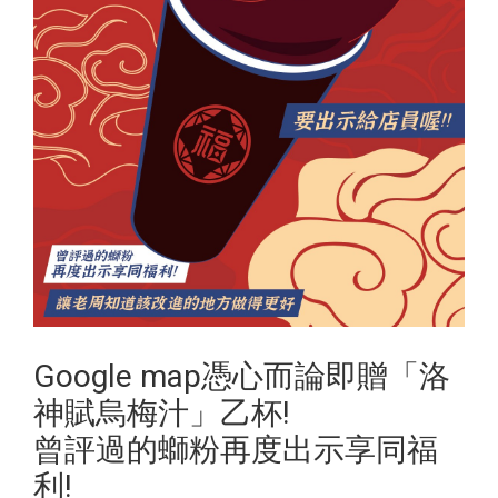
Google map憑心而論即贈「洛
神賦烏梅汁」乙杯!
曾評過的螄粉再度出示享同福
利!